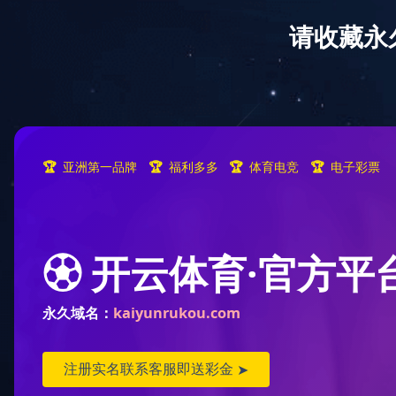
网站首页
走进特威
产品中心