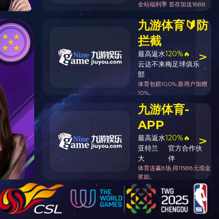
当前所在位置：
首页
工程案例