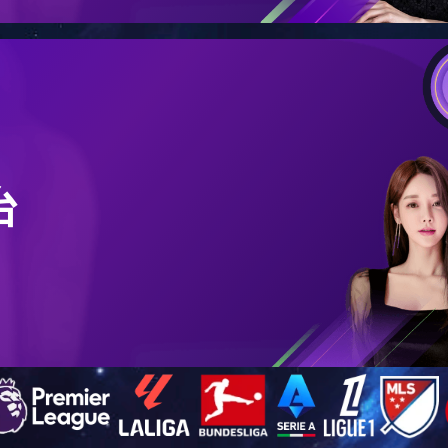
广西南宁东盟塔
作者：
浏览数：5716
发表时间：2019-07-17