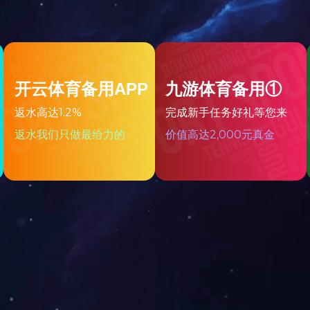
广西南宁东盟塔