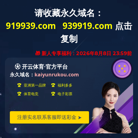
在线搜索
在线留言
English
当前所在位置：
首页
工程案例
MENU
海口塔
作者：
浏览数：5333
发表时间：2019-07-17