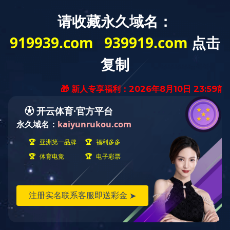
在线搜索
在线留言
English
当前所在位置：
首页
招贤纳士
MENU
招聘部
性别要
查看详
招聘岗位
门
求
发布日期
情
机械工程
不限
2019-07-
查看详
师
02
情
走进特威
产品中心
工程案例
服务与支持
新闻资讯
招贤纳士
开云电子·（中国）官方网站