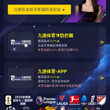
09-12
危险废物污染环境信息公开